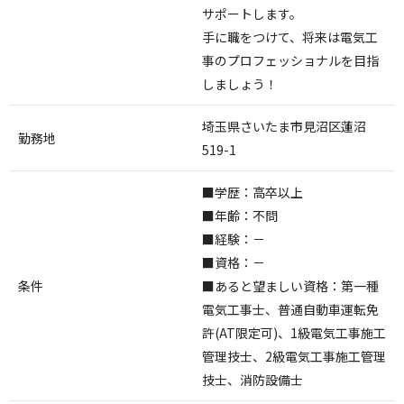
サポートします。
手に職をつけて、将来は電気工
事のプロフェッショナルを目指
しましょう！
埼玉県さいたま市見沼区蓮沼
勤務地
519-1
■学歴：高卒以上
■年齢：不問
■経験：－
■資格：－
条件
■あると望ましい資格：
第一種
電気工事士、
普通自動車運転免
許(AT限定可)、
1級電気工事施工
管理技士
、2級電気工事施工管理
技士、
消防設備士